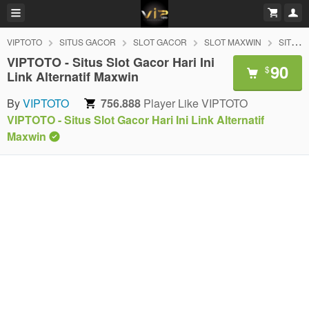
VIPTOTO
SITUS GACOR
SLOT GACOR
SLOT MAXWIN
SITUS TERPERCAYA
VIPTOTO - Situs Slot Gacor Hari Ini
90
$
Link Alternatif Maxwin
By
VIPTOTO
756.888
Player Like VIPTOTO
VIPTOTO - Situs Slot Gacor Hari Ini Link Alternatif
Maxwin